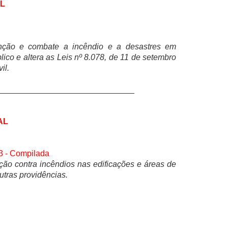
L
enção e combate a incêndio e a desastres em
ico e altera as Leis nº 8.078, de 11 de setembro
il.
______________________________
AL
3 - Compilada
ão contra incêndios nas edificações e áreas de
utras providências.