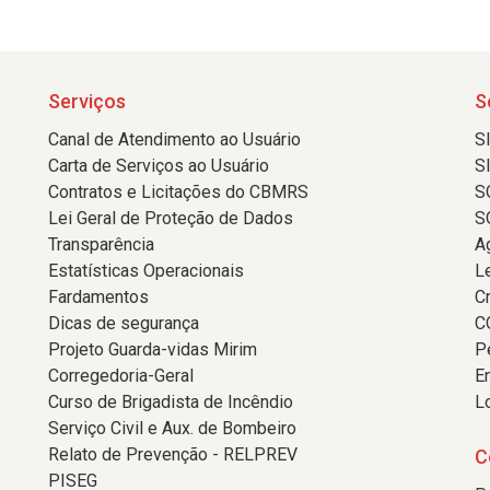
Serviços
S
Canal de Atendimento ao Usuário
S
Carta de Serviços ao Usuário
S
Contratos e Licitações do CBMRS
S
Lei Geral de Proteção de Dados
S
Transparência
A
Estatísticas Operacionais
L
Fardamentos
C
Dicas de segurança
C
Projeto Guarda-vidas Mirim
P
Corregedoria-Geral
E
Curso de Brigadista de Incêndio
L
Serviço Civil e Aux. de Bombeiro
Relato de Prevenção - RELPREV
C
PISEG