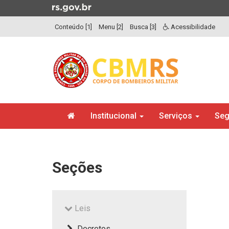
Ir
para
Conteúdo [1]
Menu [2]
Busca [3]
Acessibilidade
o
conteúdo
Ir
para
o
menu
Ir
Início
para
Institucional
Serviços
Seg
do
a
menu
Início
busca
do
conteúdo
Seções
Leis
Decretos