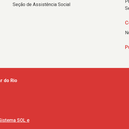
P
Seção de Assistência Social
S
C
N
P
r do Rio
Sistema SOL e