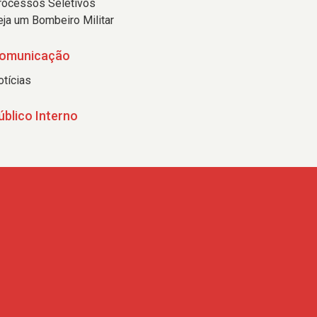
rocessos Seletivos
eja um Bombeiro Militar
omunicação
otícias
úblico Interno