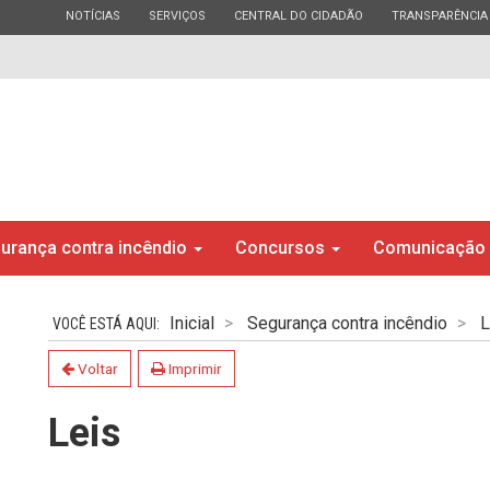
ESTADO
ESTADO
ESTADO
ESTADO
NOTÍCIAS
SERVIÇOS
CENTRAL DO CIDADÃO
TRANSPARÊNCIA
urança contra incêndio
Concursos
Comunicação
Inicial
Segurança contra incêndio
L
Voltar
Imprimir
Leis