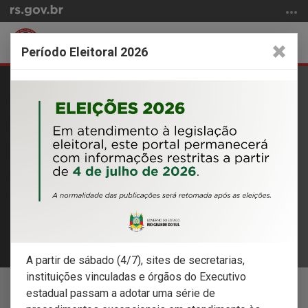
Ir
para
o
Abrir
Alter
Período Eleitoral 2026
conteúdo
a
a
Ir
Início
busca
nave
para
do
CORPO DE BOMBEIROS
o
conteúdo
MILITAR DO RIO GRANDE DO
menu
Ir
SUL
para
a
Saiba mais sobre nossas ações acessando nossas
busca
redes sociais!
ACESSE
A partir de sábado (4/7), sites de secretarias,
instituições vinculadas e órgãos do Executivo
193
EMERGÊNCIA
estadual passam a adotar uma série de