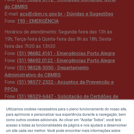
do CBMRS
E-mail:
acs@cbm.rs.gov.br - Dúvidas e Sugestões
Fone:
193 - EMERGÊNCIA
Horários de atendimento: Segunda-feira das 13h às
19h; Terça-feira à Quinta-feira das 9h às 18h; Sexta-
feira das 7h30 às 13h30
Fone:
(51) 98682.4161 - Emergências Porto Alegre
Fone:
(51) 98692.0122 - Emergências Porto Alegre
Fone:
(51) 98528-3050 - Departamento
Administrativo do CBMRS
Fone:
(51) 98577-2532 - Assuntos de Prevenção e
PPCIs
Fone:
(51) 98529-6447 - Solicitação de Certidões de
Ocorrências
Utilizamos cookies necessários para o pleno funcionamento do nosso site,
para aprimorar e personalizar sua experiência durante a navegação, bem
como outros cookies adicionais. Ao clicar em "Aceitar Todos", você terá
acesso a todas as funcionalidades da página e nos ajudará a desenvolver
um site cada vez melhor. Você pode encontrar mais informações sobre