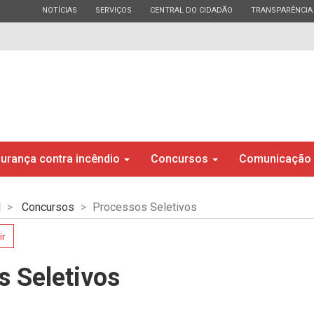
ESTADO
ESTADO
ESTADO
ESTADO
NOTÍCIAS
SERVIÇOS
CENTRAL DO CIDADÃO
TRANSPARÊNCIA
urança contra incêndio
Concursos
Comunicação
l
Concursos
Processos Seletivos
ir
s Seletivos