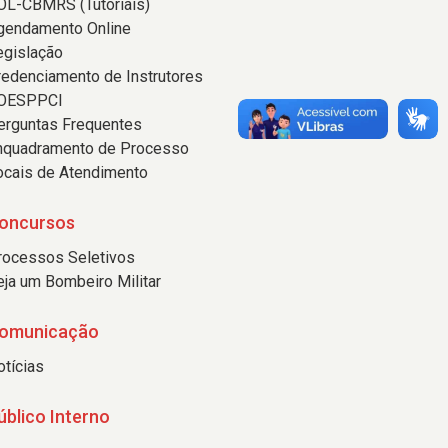
OL-CBMRS (Tutoriais)
gendamento Online
egislação
redenciamento de Instrutores
OESPPCI
erguntas Frequentes
nquadramento de Processo
ocais de Atendimento
oncursos
rocessos Seletivos
eja um Bombeiro Militar
omunicação
otícias
úblico Interno