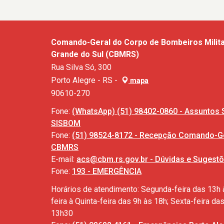
Comando-Geral do Corpo de Bombeiros Milita
Grande do Sul (CBMRS)
Rua Silva Só, 300
Porto Alegre - RS -
mapa
90610-270
Fone:
(WhatsApp) (51) 98402-0860 - Assuntos 
SISBOM
Fone:
(51) 98524-8172 - Recepção Comando-Ge
CBMRS
E-mail:
acs@cbm.rs.gov.br - Dúvidas e Sugest
Fone:
193 - EMERGÊNCIA
Horários de atendimento: Segunda-feira das 13h 
feira à Quinta-feira das 9h às 18h; Sexta-feira da
13h30