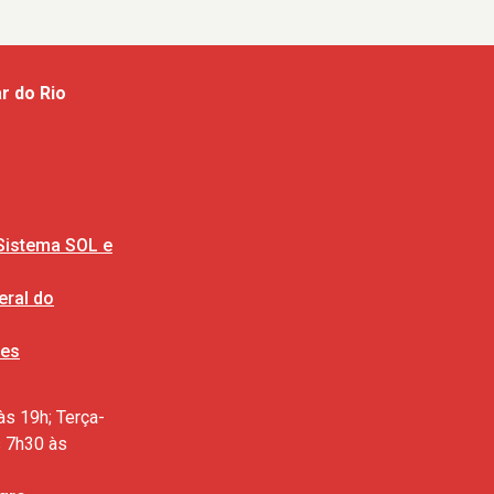
r do Rio
Sistema SOL e
ral do
ões
às 19h; Terça-
s 7h30 às