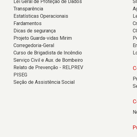
Lei Geral de Proteção de Dados
S
Transparência
A
Estatísticas Operacionais
L
Fardamentos
C
Dicas de segurança
C
Projeto Guarda-vidas Mirim
P
Corregedoria-Geral
E
Curso de Brigadista de Incêndio
L
Serviço Civil e Aux. de Bombeiro
Relato de Prevenção - RELPREV
C
PISEG
P
Seção de Assistência Social
S
C
N
P