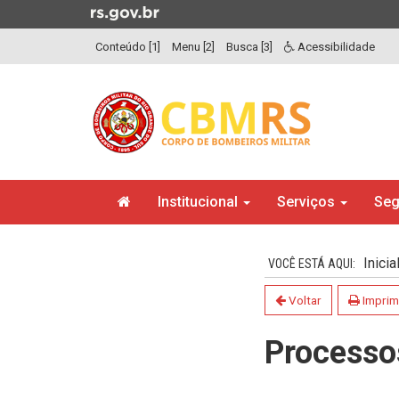
Ir
para
Conteúdo [1]
Menu [2]
Busca [3]
Acessibilidade
o
conteúdo
Ir
para
o
menu
Ir
Início
para
Institucional
Serviços
Seg
do
a
menu
Início
busca
do
Inicia
conteúdo
Voltar
Imprim
Processo