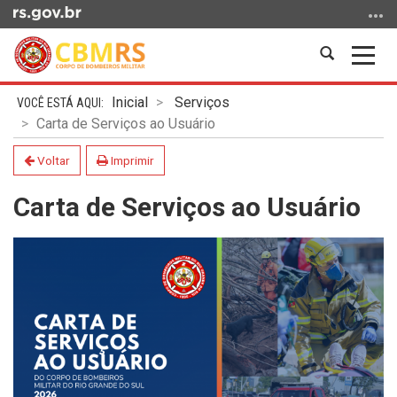
Ir
para
o
Abrir
Alter
conteúdo
a
a
Ir
Início
busca
nave
Inicial
Serviços
para
do
Carta de Serviços ao Usuário
o
conteúdo
menu
Voltar
Imprimir
Ir
Carta de Serviços ao Usuário
para
a
busca