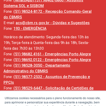
Fone:
(WhatsApp) (51) 98402-0860 - Assuntos
Sistema SOL e SISBOM
Fone:
(51) 98524-8172 - Recepção Comando-Geral
do CBMRS
E-mail:
acs@cbm.rs.gov.br - Dúvidas e Sugestões
Fone:
193 - EMERGÊNCIA
Horários de atendimento: Segunda-feira das 13h às
19h; Terça-feira à Quinta-feira das 9h às 18h; Sexta-
feira das 7h30 às 13h30
Fone:
(51) 98682.4161 - Emergências Porto Alegre
Fone:
(51) 98692.0122 - Emergências Porto Alegre
Fone:
(51) 98528-3050 - Departamento
Administrativo do CBMRS
Fone:
(51) 98577-2532 - Assuntos de Prevenção e
PPCIs
Fone:
(51) 98529-6447 - Solicitação de Certidões de
Ocorrências
Utilizamos cookies necessários para o pleno funcionamento do nosso site,
para aprimorar e personalizar sua experiência durante a navegação, bem