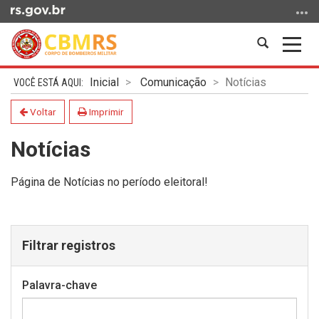
Ir
para
o
Abrir
Alter
conteúdo
a
a
Ir
Início
busca
nave
Inicial
Comunicação
Notícias
para
do
o
conteúdo
Voltar
Imprimir
menu
Notícias
Ir
para
a
Página de Notícias no período eleitoral!
busca
Filtrar registros
Palavra-chave