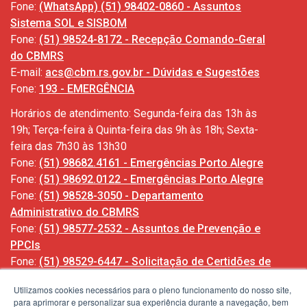
Fone:
(WhatsApp) (51) 98402-0860 - Assuntos
Sistema SOL e SISBOM
Fone:
(51) 98524-8172 - Recepção Comando-Geral
do CBMRS
E-mail:
acs@cbm.rs.gov.br - Dúvidas e Sugestões
Fone:
193 - EMERGÊNCIA
Horários de atendimento: Segunda-feira das 13h às
19h; Terça-feira à Quinta-feira das 9h às 18h; Sexta-
feira das 7h30 às 13h30
Fone:
(51) 98682.4161 - Emergências Porto Alegre
Fone:
(51) 98692.0122 - Emergências Porto Alegre
Fone:
(51) 98528-3050 - Departamento
Administrativo do CBMRS
Fone:
(51) 98577-2532 - Assuntos de Prevenção e
PPCIs
Fone:
(51) 98529-6447 - Solicitação de Certidões de
Ocorrências
Utilizamos cookies necessários para o pleno funcionamento do nosso site,
para aprimorar e personalizar sua experiência durante a navegação, bem